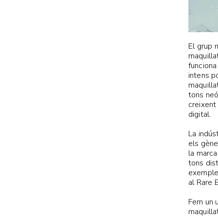
El grup 
maquilla
funciona
intens p
maquilla
tons neó
creixent
digital.
La indús
els gène
la marc
tons dis
exemple 
al Rare 
Fem un u
maquilla