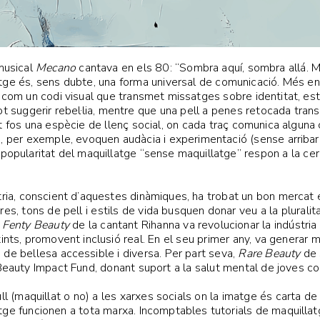
musical
Mecano
cantava en els 80: “Sombra aquí, sombra allá. Ma
tge és, sens dubte, una forma universal de comunicació. Més enl
 com un codi visual que transmet missatges sobre identitat, estat
ot suggerir rebel·lia, mentre que una pell a penes retocada trans
t fos una espècie de llenç social, on cada traç comunica alguna
, per exemple, evoquen audàcia i experimentació (sense arribar a
 popularitat del maquillatge “sense maquillatge” respon a la ce
tria, conscient d’aquestes dinàmiques, ha trobat un bon mercat e
res, tons de pell i estils de vida busquen donar veu a la plurali
a
Fenty Beauty
de la cantant Rihanna va revolucionar la indústr
tints, promovent inclusió real. En el seu primer any, va generar
de bellesa accessible i diversa. Per part seva,
Rare Beauty
de 
Beauty Impact Fund, donant suport a la salut mental de joves com
ll (maquillat o no) a les xarxes socials on la imatge és carta de
tge funcionen a tota marxa. Incomptables tutorials de maquilla