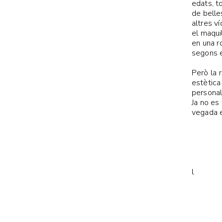
edats, t
de belle
altres v
el maqui
en una r
segons e
Però la 
estètica
personal.
Ja no es
vegada e
l