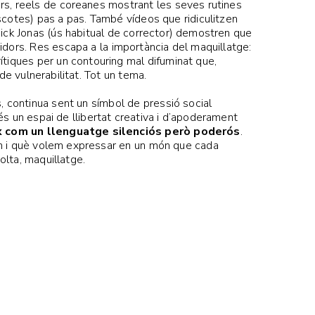
ers, reels de coreanes mostrant les seves rutines
ascotes) pas a pas. També vídeos que ridiculitzen
Nick Jonas (ús habitual de corrector) demostren que
idors. Res escapa a la importància del maquillatge:
tiques per un contouring mal difuminat que,
e vulnerabilitat. Tot un tema.
, continua sent un símbol de pressió social
 és un espai de llibertat creativa i d’apoderament
x com un llenguatge silenciós però poderós
.
tim i què volem expressar en un món que cada
lta, maquillatge.