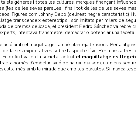
ots els gèneres i totes les cultures, marques finançant influenc
sa (les de les seves parelles i fins i tot de les de les seves m
ídeos. Figures com Johnny Depp (delineat negre característic) i 
llatge transcendeix estereotips i són imitats per milers de segu
oda de premsa delicada, el president Pedro Sánchez va rebre crí
xperts, intentava transmetre, demacrar o potenciar una faceta d
relació amb el maquillatge també planteja tensions. Per a alguns
 i de falses expectatives sobre l’aspecte físic. Per a uns altres,
 En definitiva, en la societat actual
el maquillatge es llegei
 tracta només d’embellir, sinó de narrar: qui som, com ens sen
scolta més amb la mirada que amb les paraules. Si manca l’esco