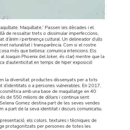
quíllate. Maquíllate.” Passen les dècades i el
là de ressaltar trets o dissimular imperfeccions,
 d’ànim i pertinença cultural. Un delineador d’ulls
met naturalitat i transparència. Com si el rostre
 cosa més que bellesa: comunica intencions. Els
l Joaquin Phoenix del Joker, és clar) mentre que la
rca d’autenticitat en temps de hiper exposició
n la diversitat: productes dissenyats per a tots
tat d’identitats o a persones vulnerables. En 2017,
ia cosmètica amb una base de maquillatge en 40
 més de 550 milions de dòlars i continua sent
Selena Gomez destina part de les seves vendes
 a part de la seva identitat i discurs comunicatiu.
 presentació, els colors, textures i tècniques de
tge protagonitzats per persones de totes les