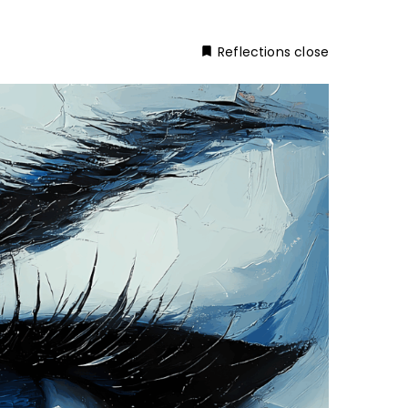
close
El maquillatge: comunicació sense paraules
Reflections close