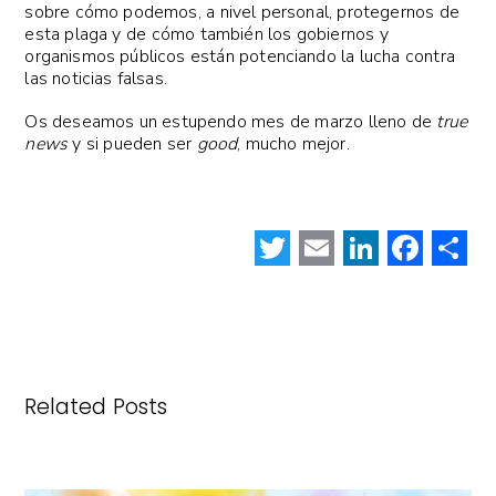
sobre cómo podemos, a nivel personal, protegernos de
esta plaga y de cómo también los gobiernos y
organismos públicos están potenciando la lucha contra
las noticias falsas.
Os deseamos un estupendo mes de marzo lleno de
true
news
y si pueden ser
good
, mucho mejor.
T
E
Li
F
w
m
n
a
it
ai
k
c
te
l
e
e
r
dI
b
Related Posts
n
o
rt
o
k