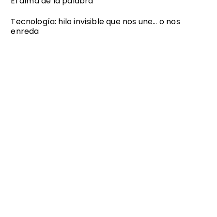
El alma de la palabra
Tecnología: hilo invisible que nos une… o nos
enreda
Back