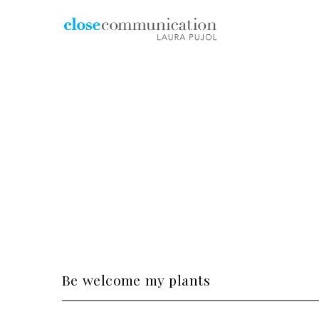
el planeta verde nos
Be welcome my plants